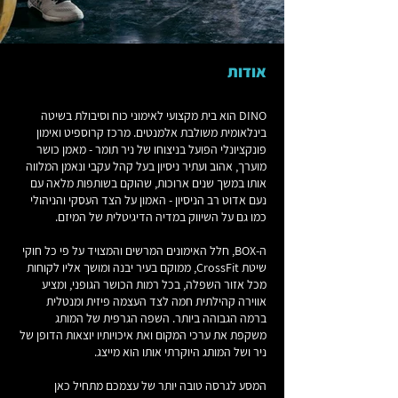
אודות
DINO הוא בית מקצועי לאימוני כוח וסיבולת בשיטה
בינלאומית משולבת אלמנטים. מרכז קרוספיט ואימון
פונקציונלי הפועל בניצוחו של ניר תומר - מאמן כושר
מוערך, אהוב ועתיר ניסיון בעל קהל עקבי ונאמן המלווה
אותו במשך שנים ארוכות, שהוקם בשותפות מלאה עם
נעם אדוט רב הניסיון - האמון על הצד העסקי והניהולי
כמו גם על השיווק במדיה הדיגיטלית של המיזם.
ה-BOX, חלל האימונים המרשים והמצויד על פי כל חוקי
שיטת CrossFit, ממוקם בעיר יבנה ומושך אליו לקוחות
מכל אזור השפלה, בכל רמות הכושר הגופני, ומציע
אווירה קהילתית חמה לצד העצמה פיזית ומנטלית
ברמה הגבוהה ביותר. השפה הגרפית של המותג
משקפת את ערכי המקום ואת איכויותיו יוצאות הדופן של
ניר ושל המותג היוקרתי אותו הוא מייצג.
המסע לגרסה טובה יותר של עצמכם מתחיל כאן