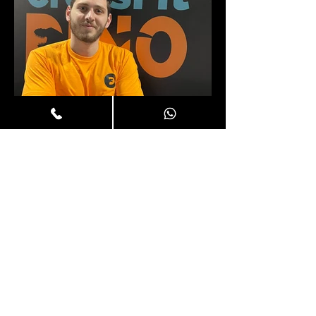
בר בלייש - מאמן
צרו קשר
054-9676666
crossfitdino@gmail.com